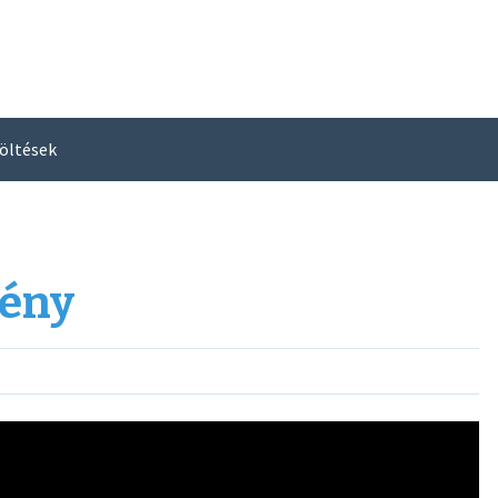
öltések
vény