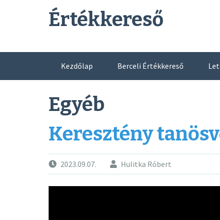
Skip
Értékkereső
to
content
Kezdőlap
Berceli Értékkereső
Let
Egyéb
Keresztény tanös
2023.09.07.
Hulitka Róbert