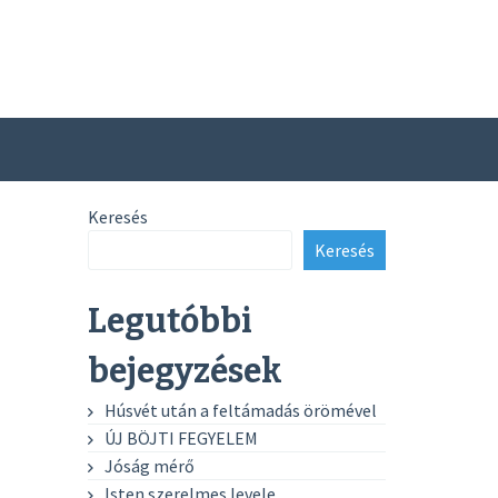
Keresés
Keresés
Legutóbbi
bejegyzések
Húsvét után a feltámadás örömével
ÚJ BÖJTI FEGYELEM
Jóság mérő
Isten szerelmes levele