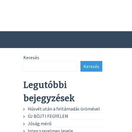
Keresés
Keresés
Legutóbbi
bejegyzések
Húsvét után a feltámadás örömével
ÚJ BÖJTI FEGYELEM
Jóság mérő
Isten szerelmes levele