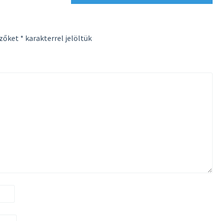
ezőket
*
karakterrel jelöltük