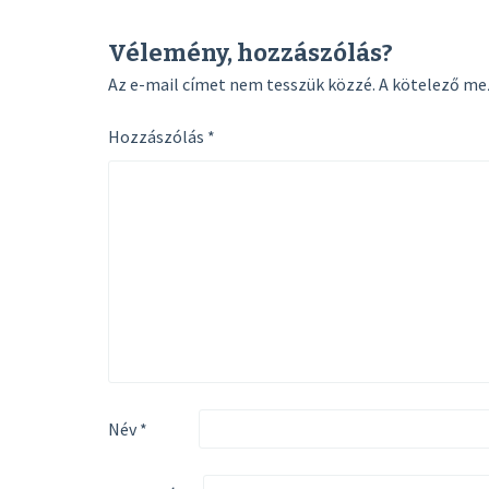
navigation
Vélemény, hozzászólás?
Az e-mail címet nem tesszük közzé.
A kötelező m
Hozzászólás
*
Név
*