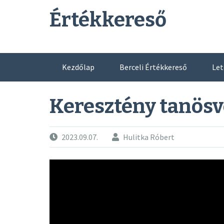
Skip
Értékkereső
to
content
Kezdőlap
Berceli Értékkereső
Let
Keresztény tanös
2023.09.07.
Hulitka Róbert