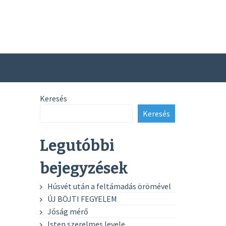
Keresés
Keresés
Legutóbbi
bejegyzések
Húsvét után a feltámadás örömével
ÚJ BÖJTI FEGYELEM
Jóság mérő
Isten szerelmes levele