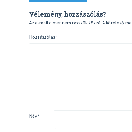
navigation
Vélemény, hozzászólás?
Az e-mail címet nem tesszük közzé.
A kötelező m
Hozzászólás
*
Név
*