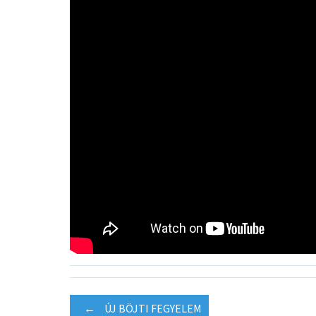
Post
←
ÚJ BÖJTI FEGYELEM