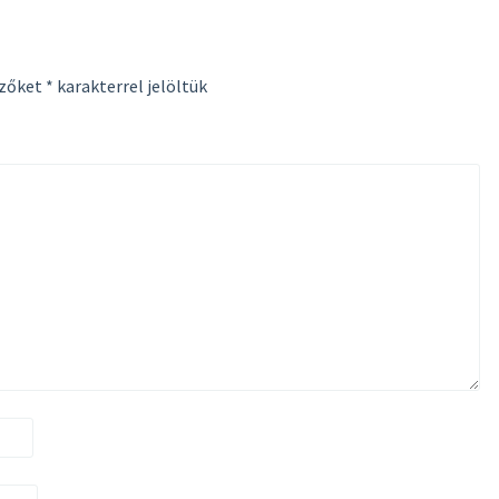
ezőket
*
karakterrel jelöltük