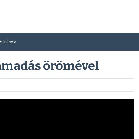
öltések
támadás örömével