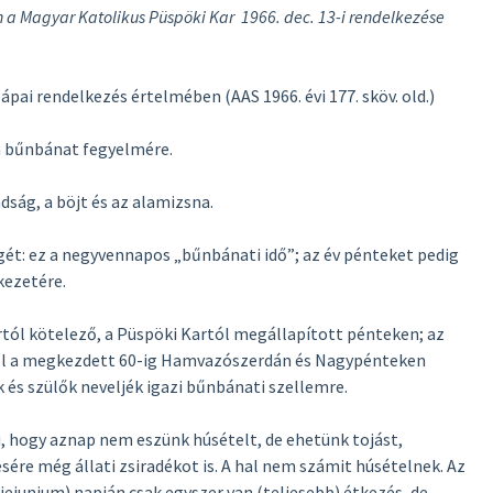
a Magyar Katolikus Püspöki Kar 1966. dec. 13-i rendelkezése
pápai rendelkezés értelmében (AAS 1966. évi 177. sköv. old.)
 a bűnbánat fegyelmére.
ság, a böjt és az alamizsna.
gét: ez a negyvennapos „bűnbánati idő”; az év pénteket pedig
kezetére.
ortól kötelező, a Püspöki Kartól megállapított pénteken; az
vtől a megkezdett 60-ig Hamvazószerdán és Nagypénteken
 és szülők neveljék igazi bűnbánati szellemre.
ti, hogy aznap nem eszünk húsételt, de ehetünk tojást,
ére még állati zsiradékot is. A hal nem számit húsételnek. Az
ieiunium) napján csak egyszer van (teljesebb) étkezés, de