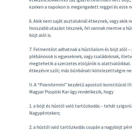
ezeken a napokon is megengedett reggel és este n
6. Akik nem saját asztaluknál étkeznek, vagy akik
hosszabb utazást tesznek, fel vannak mentve a hús
böjt alól is.
7. Felmentést adhatnak a hústilalom és böjt alól – 
plébánosok is egyeseknek, vagy családoknak, illet
megtehetik a szerzetes elöljárók is alattvalóikkal
étkezésre szól; más bűnbánati kötelezettségre n
Il. A “Poenitemini” kezdetű apostoli konstitúció III
Magyar Püspöki Kar úgy rendelkezik, hogy
1. a böjt és hústól való tartózkodás – tehát szigo
Nagypénteken;
2. a hústól való tartózkodás csupán a nagyböjt pén