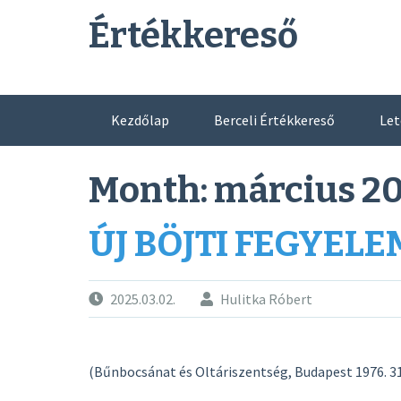
Skip
Értékkereső
to
content
Kezdőlap
Berceli Értékkereső
Let
Month:
március 2
ÚJ BÖJTI FEGYELE
2025.03.02.
Hulitka Róbert
(Bűnbocsánat és Oltáriszentség, Budapest 1976. 318