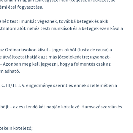
émi étel fogyasztása.
 nehéz testi munkát végeznek, továbbá betegek és akik
tilalom alól: nehéz testi munkások és a betegek ezen kívül a
az Ordinariusokon kiívül – jogos okból (lusta de causa) a
ve átváltoztathatják azt más jócselekedetre; ugyanazt-
. – Azonban meg kell jegyezni, hogy a felmentés csak az
em adható.
. C. III/11 1. §. engedménye szerint és ennek szellemében a
rú böjt – az esztendő két napján kötelező: Hamvazószerdán és
tekein kötelező;