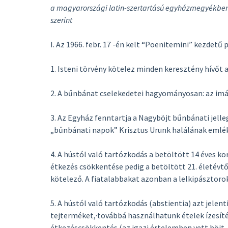
a magyarországi latin-szertartású egyházmegyékben 
szerint
I. Az 1966. febr. 17 -én kelt “Poenitemini” kezdetű 
1. Isteni törvény kötelez minden keresztény hívőt
2. A bűnbánat cselekedetei hagyományosan: az imád
3. Az Egyház fenntartja a Nagyböjt bűnbánati jelle
„bűnbánati napok” Krisztus Urunk halálának emlé
4. A hústól való tartózkodás a betöltött 14 éves k
étkezés csökkentése pedig a betöltött 21. életé
kötelező. A fiatalabbakat azonban a lelkipásztorok
5. A hústól való tartózkodás (abstientia) azt jelen
tejterméket,·továbbá használhatunk ételek ízesítés
étkezéscsökkentés (az igazi értelemben vett böjt, 