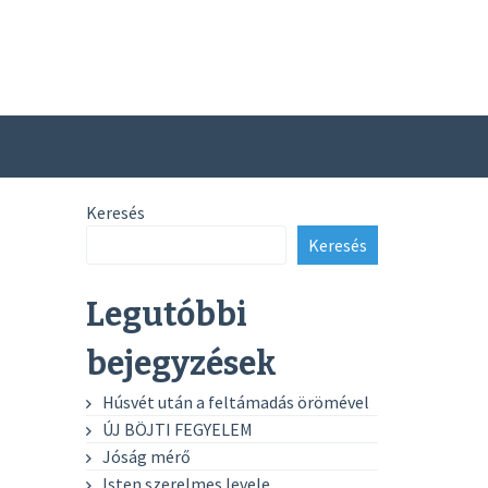
Keresés
Keresés
Legutóbbi
bejegyzések
Húsvét után a feltámadás örömével
ÚJ BÖJTI FEGYELEM
Jóság mérő
Isten szerelmes levele