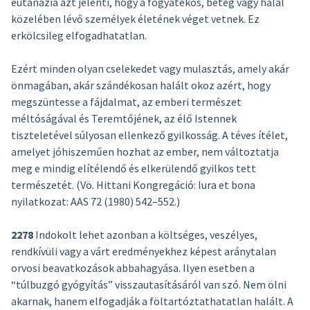
eutanázia azt jelenti, hogy a fogyatékos, beteg vagy halál
közelében lévő személyek életének véget vetnek. Ez
erkölcsileg elfogadhatatlan.
Ezért minden olyan cselekedet vagy mulasztás, amely akár
önmagában, akár szándékosan halált okoz azért, hogy
megszüntesse a fájdalmat, az emberi természet
méltóságával és Teremtőjének, az élő Istennek
tiszteletével súlyosan ellenkező gyilkosság. A téves ítélet,
amelyet jóhiszeműen hozhat az ember, nem változtatja
meg e mindig elítélendő és elkerülendő gyilkos tett
természetét. (Vö. Hittani Kongregáció: Iura et bona
nyilatkozat: AAS 72 (1980) 542–552.)
2278
Indokolt lehet azonban a költséges, veszélyes,
rendkívüli vagy a várt eredményekhez képest aránytalan
orvosi beavatkozások abbahagyása. Ilyen esetben a
“túlbuzgó gyógyítás” visszautasításáról van szó. Nem ölni
akarnak, hanem elfogadják a föltartóztathatatlan halált. A