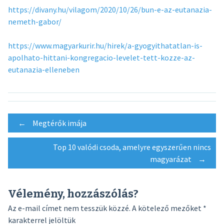
https://divany.hu/vilagom/2020/10/26/bun-e-az-eutanazia-
nemeth-gabor/
https://www.magyarkurir.hu/hirek/a-gyogyithatatlan-is-
apolhato-hittani-kongregacio-levelet-tett-kozze-az-
eutanazia-elleneben
Post
←
Megtérők imája
Top 10 valódi csoda, amelyre egyszerűen nincs
navigation
magyarázat
→
Vélemény, hozzászólás?
Az e-mail címet nem tesszük közzé.
A kötelező mezőket
*
karakterrel jelöltük