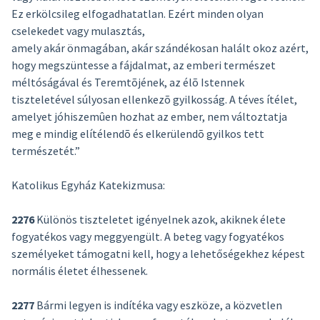
Ez erkölcsileg elfogadhatatlan. Ezért minden olyan
cselekedet vagy mulasztás,
amely akár önmagában, akár szándékosan halált okoz azért,
hogy megszüntesse a fájdalmat, az emberi természet
méltóságával és Teremtõjének, az élõ Istennek
tiszteletével súlyosan ellenkezõ gyilkosság. A téves ítélet,
amelyet jóhiszemûen hozhat az ember, nem változtatja
meg e mindig elítélendõ és elkerülendõ gyilkos tett
természetét.”
Katolikus Egyház Katekizmusa:
2276
Különös tiszteletet igényelnek azok, akiknek élete
fogyatékos vagy meggyengült. A beteg vagy fogyatékos
személyeket támogatni kell, hogy a lehetőségekhez képest
normális életet élhessenek.
2277
Bármi legyen is indítéka vagy eszköze, a közvetlen