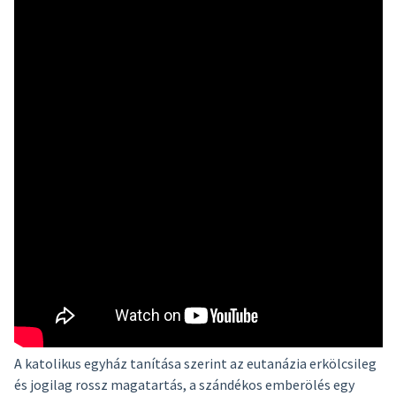
A katolikus egyház tanítása szerint az eutanázia erkölcsileg
és jogilag rossz magatartás, a szándékos emberölés egy