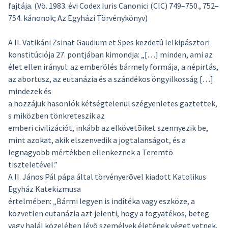
fajtája. (Vö. 1983. évi Codex Iuris Canonici (CIC) 749–750., 752–
754. kánonok; Az Egyházi Törvénykönyv)
A II. Vatikáni Zsinat Gaudium et Spes kezdetû lelkipásztori
konstitúciója 27. pontjában kimondja: „[…] minden, ami az
élet ellen irányul: az emberölés bármely formája, a népirtás,
az abortusz, az eutanázia és a szándékos öngyilkosság […]
mindezek és
a hozzájuk hasonlók kétségtelenül szégyenletes gaztettek,
s miközben tönkreteszik az
emberi civilizációt, inkább az elkövetõiket szennyezik be,
mint azokat, akik elszenvedik a jogtalanságot, és a
legnagyobb mértékben ellenkeznek a Teremtõ
tiszteletével.”
A II. János Pál pápa által törvényerõvel kiadott Katolikus
Egyház Katekizmusa
értelmében: „Bármi legyen is indítéka vagy eszköze, a
közvetlen eutanázia azt jelenti, hogy a fogyatékos, beteg
vagy halál közelében lévõ személyek életének véget vetnek.