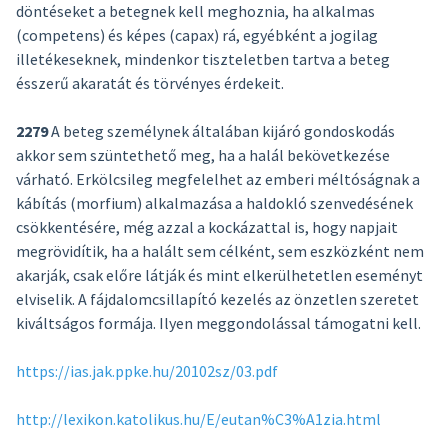
döntéseket a betegnek kell meghoznia, ha alkalmas
(competens) és képes (capax) rá, egyébként a jogilag
illetékeseknek, mindenkor tiszteletben tartva a beteg
ésszerű akaratát és törvényes érdekeit.
2279
A beteg személynek általában kijáró gondoskodás
akkor sem szüntethető meg, ha a halál bekövetkezése
várható. Erkölcsileg megfelelhet az emberi méltóságnak a
kábítás (morfium) alkalmazása a haldokló szenvedésének
csökkentésére, még azzal a kockázattal is, hogy napjait
megrövidítik, ha a halált sem célként, sem eszközként nem
akarják, csak előre látják és mint elkerülhetetlen eseményt
elviselik. A fájdalomcsillapító kezelés az önzetlen szeretet
kiváltságos formája. Ilyen meggondolással támogatni kell.
https://ias.jak.ppke.hu/20102sz/03.pdf
http://lexikon.katolikus.hu/E/eutan%C3%A1zia.html