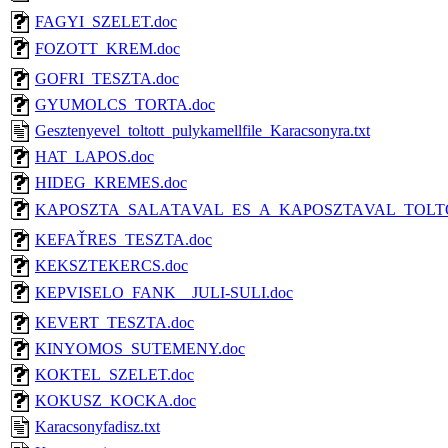
FAGYI_SZELET.doc
FOZOTT_KREM.doc
GOFRI_TESZTA.doc
GYUMOLCS_TORTA.doc
Gesztenyevel_toltott_pulykamellfile_Karacsonyra.txt
HAT_LAPOS.doc
HIDEG_KREMES.doc
KAPOSZTA_SALATAVAL_ES_A_KAPOSZTAVAL_TOLT
KEFAŤRES_TESZTA.doc
KEKSZTEKERCS.doc
KEPVISELO_FANK__JULI-SULI.doc
KEVERT_TESZTA.doc
KINYOMOS_SUTEMENY.doc
KOKTEL_SZELET.doc
KOKUSZ_KOCKA.doc
Karacsonyfadisz.txt