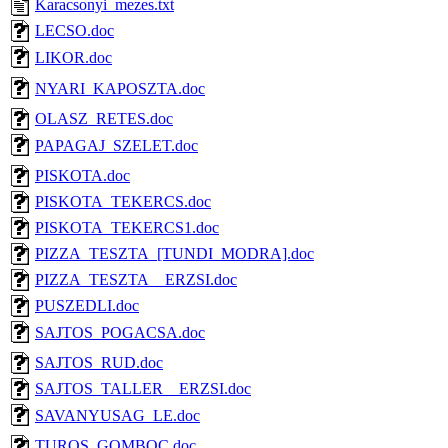
Karacsonyi_mezes.txt
LECSO.doc
LIKOR.doc
NYARI_KAPOSZTA.doc
OLASZ_RETES.doc
PAPAGAJ_SZELET.doc
PISKOTA.doc
PISKOTA_TEKERCS.doc
PISKOTA_TEKERCS1.doc
PIZZA_TESZTA_[TUNDI_MODRA].doc
PIZZA_TESZTA__ERZSI.doc
PUSZEDLI.doc
SAJTOS_POGACSA.doc
SAJTOS_RUD.doc
SAJTOS_TALLER__ERZSI.doc
SAVANYUSAG_LE.doc
TUROS_GOMBOC.doc