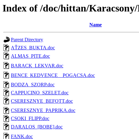
Index of /doc/hittan/Karacsony
Name
Parent Directory
AŤZES_BUKTA.doc
ALMAS_PITE.doc
BARACK_LEKVAR.doc
BENCE_KEDVENCE__POGACSA.doc
BODZA_SZORP.doc
CAPPUCINO_SZELET.doc
CSERESZNYE_BEFOTT.doc
CSERESZNYE_PAPRIKA.doc
CSOKI_FLIPP.doc
DARALOS_[BOBE].doc
FANK.doc