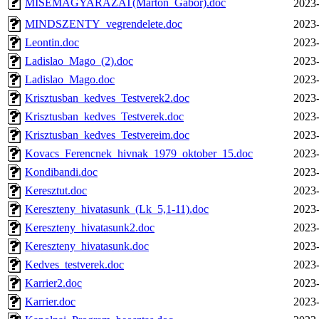
MISEMAGYARAZAT(Marton_Gabor).doc
2023-
MINDSZENTY_vegrendelete.doc
2023-
Leontin.doc
2023-
Ladislao_Mago_(2).doc
2023-
Ladislao_Mago.doc
2023-
Krisztusban_kedves_Testverek2.doc
2023-
Krisztusban_kedves_Testverek.doc
2023-
Krisztusban_kedves_Testvereim.doc
2023-
Kovacs_Ferencnek_hivnak_1979_oktober_15.doc
2023-
Kondibandi.doc
2023-
Keresztut.doc
2023-
Kereszteny_hivatasunk_(Lk_5,1-11).doc
2023-
Kereszteny_hivatasunk2.doc
2023-
Kereszteny_hivatasunk.doc
2023-
Kedves_testverek.doc
2023-
Karrier2.doc
2023-
Karrier.doc
2023-