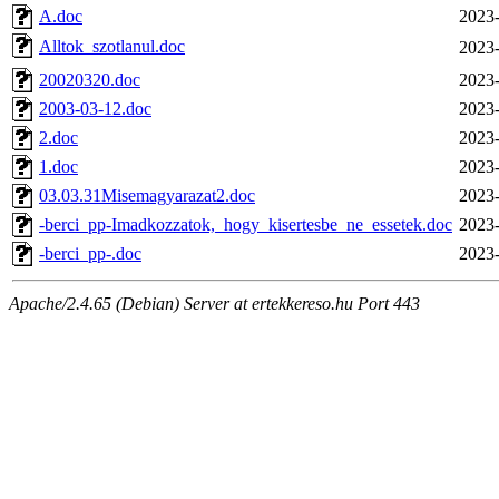
A.doc
2023-
Alltok_szotlanul.doc
2023-
20020320.doc
2023-
2003-03-12.doc
2023-
2.doc
2023-
1.doc
2023-
03.03.31Misemagyarazat2.doc
2023-
-berci_pp-Imadkozzatok,_hogy_kisertesbe_ne_essetek.doc
2023-
-berci_pp-.doc
2023-
Apache/2.4.65 (Debian) Server at ertekkereso.hu Port 443