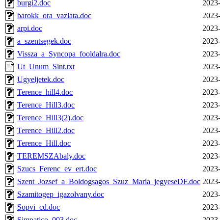
burgi2.doc
2023-
barokk_ora_vazlata.doc
2023-
arpi.doc
2023-
a_szentsegek.doc
2023-
Vissza_a_Syncopa_fooldalra.doc
2023-
Ut_Unum_Sint.txt
2023-
Ugyeljetek.doc
2023-
Terence_hill4.doc
2023-
Terence_Hill3.doc
2023-
Terence_Hill3(2).doc
2023-
Terence_Hill2.doc
2023-
Terence_Hill.doc
2023-
TEREMSZAbaly.doc
2023-
Szucs_Ferenc_ev_ert.doc
2023-
Szent_Jozsef_a_Boldogsagos_Szuz_Maria_jegyeseDF.doc
2023-
Szamitogep_igazolvany.doc
2023-
Sopvi_cd.doc
2023-
Simpatico_003.doc
2023-