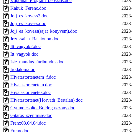
Kapolnai_Program_beosztas.doc
2023-
Kakuk_Ferenc.doc
2023-
Jojj_es_kovess2.doc
2023-
Jojj_es_kovess.doc
2023-
Jojj_es_kovess(sajat_konyvem).doc
2023-
Jezussal_a_Balatonon.doc
2023-
Itt_vagyok2.doc
2023-
Itt_vagyok.doc
2023-
Iste_mundus_furibundus.doc
2023-
Irodalom.doc
2023-
Hivatastortenetem_f.doc
2023-
Hivatastortenetem.doc
2023-
Hivatastortenetek.doc
2023-
Hivatastortenet(Horvath_Bertalan).doc
2023-
Gyumolcsolto_Boldogasszony.doc
2023-
Gitaros_szentmise.doc
2023-
Frenx03.04.04.doc
2023-
Frenx.doc
2023-