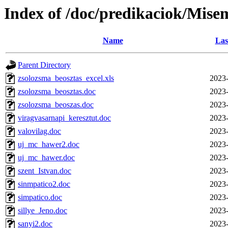
Index of /doc/predikaciok/Mise
Name
Las
Parent Directory
zsolozsma_beosztas_excel.xls
2023-
zsolozsma_beosztas.doc
2023-
zsolozsma_beoszas.doc
2023-
viragvasarnapi_keresztut.doc
2023-
valovilag.doc
2023-
uj_mc_hawer2.doc
2023-
uj_mc_hawer.doc
2023-
szent_Istvan.doc
2023-
sinmpatico2.doc
2023-
simpatico.doc
2023-
sillye_Jeno.doc
2023-
sanyi2.doc
2023-