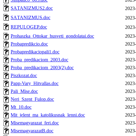
SATANIZMUS2.doc
2023-
SATANIZMUS.doc
2023-
REPULOGEP.doc
2023-
Prohaszka_Ottokar_husveti_gondolatai.doc
2023-
Probapredikcio.doc
2023-
Probapredikaciopali1.doc
2023-
Proba_predikaciom_2003.doc
2023-
Proba_predikaciom_2003(2).doc
2023-
Piszkozat.doc
2023-
Papp-Vary_Hitvallas.doc
2023-
Pali_Mise.doc
2023-
Neri_Szent_Fulop.doc
2023-
Mt_10.doc
2023-
Mit_jelent_ma_katolikusnak_lenni.doc
2023-
Misemagyarazat_feri.doc
2023-
MisemagyarazatB.doc
2023-