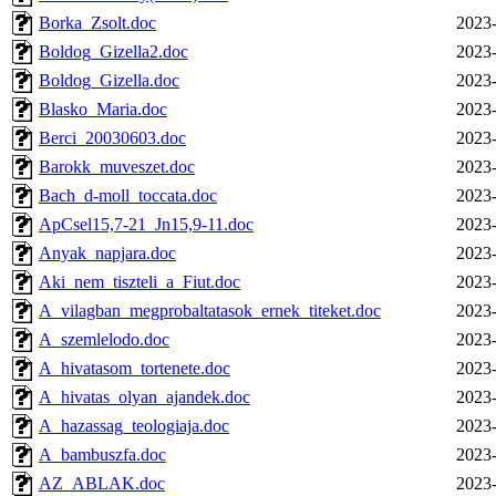
Borka_Zsolt.doc
2023-
Boldog_Gizella2.doc
2023-
Boldog_Gizella.doc
2023-
Blasko_Maria.doc
2023-
Berci_20030603.doc
2023-
Barokk_muveszet.doc
2023-
Bach_d-moll_toccata.doc
2023-
ApCsel15,7-21_Jn15,9-11.doc
2023-
Anyak_napjara.doc
2023-
Aki_nem_tiszteli_a_Fiut.doc
2023-
A_vilagban_megprobaltatasok_ernek_titeket.doc
2023-
A_szemlelodo.doc
2023-
A_hivatasom_tortenete.doc
2023-
A_hivatas_olyan_ajandek.doc
2023-
A_hazassag_teologiaja.doc
2023-
A_bambuszfa.doc
2023-
AZ_ABLAK.doc
2023-