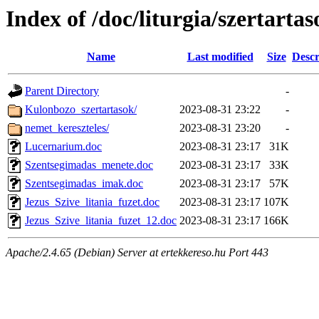
Index of /doc/liturgia/szertartas
Name
Last modified
Size
Descr
Parent Directory
-
Kulonbozo_szertartasok/
2023-08-31 23:22
-
nemet_kereszteles/
2023-08-31 23:20
-
Lucernarium.doc
2023-08-31 23:17
31K
Szentsegimadas_menete.doc
2023-08-31 23:17
33K
Szentsegimadas_imak.doc
2023-08-31 23:17
57K
Jezus_Szive_litania_fuzet.doc
2023-08-31 23:17
107K
Jezus_Szive_litania_fuzet_12.doc
2023-08-31 23:17
166K
Apache/2.4.65 (Debian) Server at ertekkereso.hu Port 443