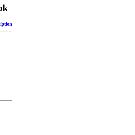
ok
iption