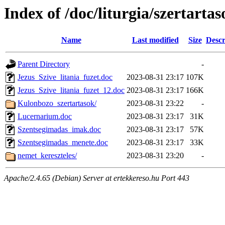
Index of /doc/liturgia/szertartas
Name
Last modified
Size
Descr
Parent Directory
-
Jezus_Szive_litania_fuzet.doc
2023-08-31 23:17
107K
Jezus_Szive_litania_fuzet_12.doc
2023-08-31 23:17
166K
Kulonbozo_szertartasok/
2023-08-31 23:22
-
Lucernarium.doc
2023-08-31 23:17
31K
Szentsegimadas_imak.doc
2023-08-31 23:17
57K
Szentsegimadas_menete.doc
2023-08-31 23:17
33K
nemet_kereszteles/
2023-08-31 23:20
-
Apache/2.4.65 (Debian) Server at ertekkereso.hu Port 443