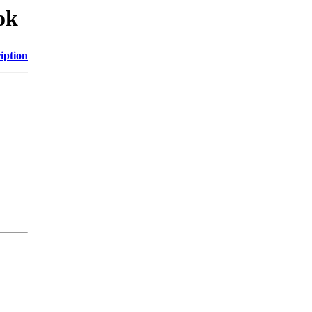
ok
iption