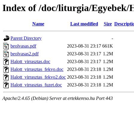
Index of /doc/liturgia/Egyebek/
Name
Last modified
Size
Descripti
Parent Directory
-
beolvasas.pdf
2023-08-31 23:17
661K
beolvasas2.pdf
2023-08-31 23:17
1.2M
Halott_virrasztas.doc
2023-08-31 23:17
1.2M
Halott_virrasztas_fekvo.doc
2023-08-31 23:18
1.2M
Halott_virrasztas_fekvo2.doc
2023-08-31 23:18
1.2M
Halott_virrasztas_fuzet.doc
2023-08-31 23:18
1.2M
Apache/2.4.65 (Debian) Server at ertekkereso.hu Port 443