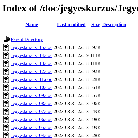
Index of /doc/jegyeskurzus/Jegy
Name
Last modified
Size
Description
Parent Directory
-
Jegyeskurzus_15.doc
2023-08-31 22:18
97K
Jegyeskurzus_14.doc
2023-08-31 22:19
113K
Jegyeskurzus_13.doc
2023-08-31 22:18
118K
Jegyeskurzus_12.doc
2023-08-31 22:18
92K
Jegyeskurzus_11.doc
2023-08-31 22:18
128K
Jegyeskurzus_10.doc
2023-08-31 22:18
63K
Jegyeskurzus_09.doc
2023-08-31 22:18
55K
Jegyeskurzus_08.doc
2023-08-31 22:18
106K
Jegyeskurzus_07.doc
2023-08-31 22:18
149K
Jegyeskurzus_06.doc
2023-08-31 22:18
98K
Jegyeskurzus_05.doc
2023-08-31 22:18
99K
Jegyeskurzus_04.doc
2023-08-31 22:18
128K