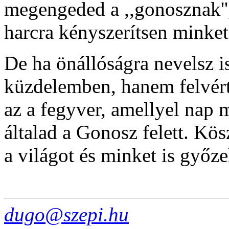
megengeded a ,,gonosznak'',
harcra kényszerítsen minket
De ha önállóságra nevelsz 
küzdelemben, hanem felvért
az a fegyver, amellyel nap 
általad a Gonosz felett. K
a világot és minket is győz
dugo@szepi.hu