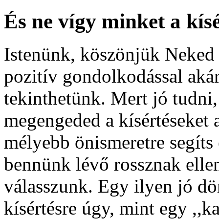
És ne vígy minket a kís
Istenünk, köszönjük Neked 
pozitív gondolkodással akár 
tekinthetünk. Mert jó tudn
megengeded a kísértéseket 
mélyebb önismeretre segíts 
bennünk lévő rossznak ellen
válasszunk. Egy ilyen jó dö
kísértésre úgy, mint egy ,,k