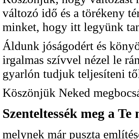
változó idő és a törékeny té
minket, hogy itt legyünk ta
Áldunk jóságodért és könyö
irgalmas szívvel nézel le r
gyarlón tudjuk teljesíteni t
Köszönjük Neked megbocsátó
Szenteltessék meg a Te n
melynek már puszta említése