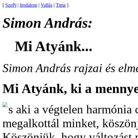
[
SzePi
|
Irodalom
|
Vallás
|
Tima
]
Simon András:
Mi Atyánk...
Simon András rajzai és elm
Mi Atyánk, ki a mennye
s aki a végtelen harmónia 
megalkottál minket, köszön
Köszönjük, hogy változást 