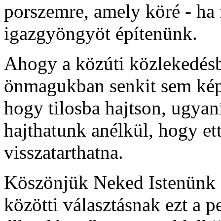
porszemre, amely köré - ha f
igazgyöngyöt építenünk.
Ahogy a közúti közlekedésb
önmagukban senkit sem kép
hogy tilosba hajtson, ugyan
hajthatunk anélkül, hogy ett
visszatarthatna.
Köszönjük Neked Istenünk ezt
közötti választásnak ezt a p