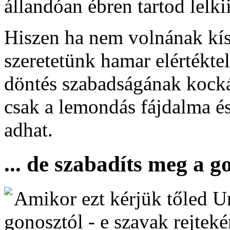
állandóan ébren tartod lelki
Hiszen ha nem volnának kísé
szeretetünk hamar elértékte
döntés szabadságának kocká
csak a lemondás fájdalma és
adhat.
... de szabadíts meg a g
Amikor ezt kérjük tőled U
gonosztól - e szavak rejteké