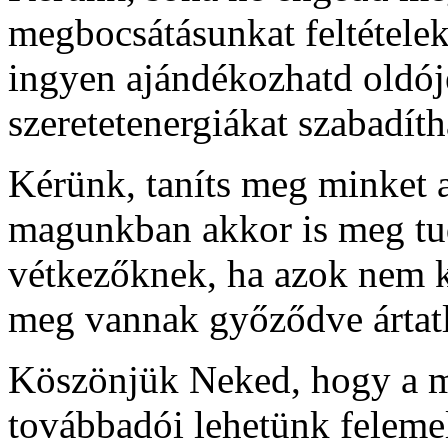
megbocsátásunkat feltételek
ingyen ajándékozhatd oldój
szeretetenergiákat szabadíth
Kérünk, taníts meg minket a
magunkban akkor is meg tud
vétkezőknek, ha azok nem k
meg vannak győződve ártat
Köszönjük Neked, hogy a m
továbbadói lehetünk felemel