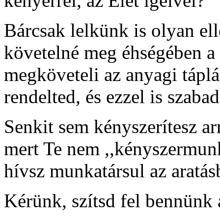
kenyérrel, az Élet igéivel?
Bárcsak lelkünk is olyan ell
követelné meg éhségében a l
megköveteli az anyagi tápl
rendelted, és ezzel is szaba
Senkit sem kényszerítesz ar
mert Te nem ,,kényszermun
hívsz munkatársul az aratás
Kérünk, szítsd fel bennünk a