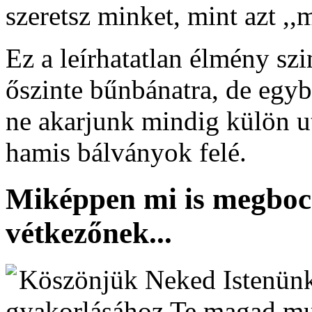
szeretsz minket, mint azt ,
Ez a leírhatatlan élmény szi
őszinte bűnbánatra, de egyb
ne akarjunk mindig külön u
hamis bálványok felé.
Miképpen mi is megboc
vétkezőnek...
Köszönjük Neked Istenünk
gyakorlásához Te magad mut