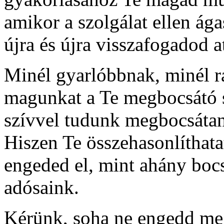
amikor a szolgálat ellen á
újra és újra visszafogadod a
Minél gyarlóbbnak, minél r
magunkat a Te megbocsátó s
szívvel tudunk megbocsátan
Hiszen Te összehasonlíthatat
engeded el, mint ahány boc
adósaink.
Kérünk, soha ne engedd me