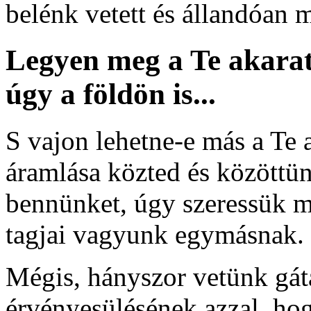
belénk vetett és állandóan 
Legyen meg a Te akara
úgy a földön is...
S vajon lehetne-e más a Te a
áramlása közted és közöttün
bennünket, úgy szeressük m
tagjai vagyunk egymásnak.
Mégis, hányszor vetünk gáta
érvényesülésének azzal, h