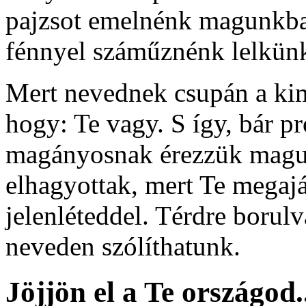
pajzsot emelnénk magunkba
fénnyel száműznénk lelkünkb
Mert nevednek csupán a kim
hogy: Te vagy. S így, bár p
magányosnak érezzük mag
elhagyottak, mert Te megaj
jelenléteddel. Térdre borul
neveden szólíthatunk.
Jöjjön el a Te országod.