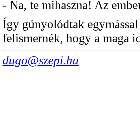
- Na, te mihaszna! Az ember
Így gúnyolódtak egymással 
felismernék, hogy a maga id
dugo@szepi.hu