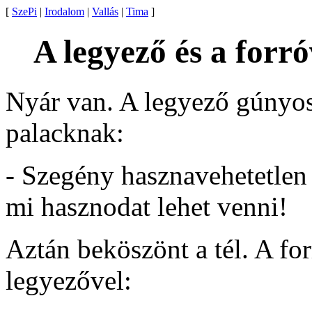
[
SzePi
|
Irodalom
|
Vallás
|
Tima
]
A legyező és a forró
Nyár van. A legyező gúnyos
palacknak:
- Szegény hasznavehetetlen
mi hasznodat lehet venni!
Aztán beköszönt a tél. A fo
legyezővel: