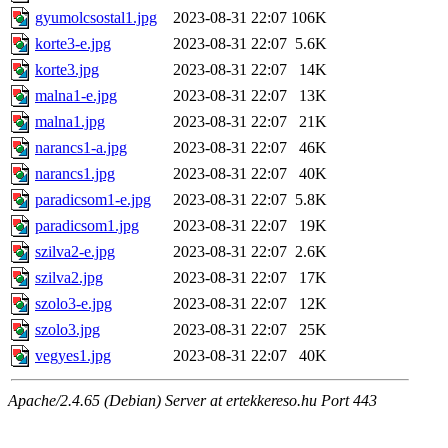
gyumolcsostal1.jpg
2023-08-31 22:07
106K
korte3-e.jpg
2023-08-31 22:07
5.6K
korte3.jpg
2023-08-31 22:07
14K
malna1-e.jpg
2023-08-31 22:07
13K
malna1.jpg
2023-08-31 22:07
21K
narancs1-a.jpg
2023-08-31 22:07
46K
narancs1.jpg
2023-08-31 22:07
40K
paradicsom1-e.jpg
2023-08-31 22:07
5.8K
paradicsom1.jpg
2023-08-31 22:07
19K
szilva2-e.jpg
2023-08-31 22:07
2.6K
szilva2.jpg
2023-08-31 22:07
17K
szolo3-e.jpg
2023-08-31 22:07
12K
szolo3.jpg
2023-08-31 22:07
25K
vegyes1.jpg
2023-08-31 22:07
40K
Apache/2.4.65 (Debian) Server at ertekkereso.hu Port 443