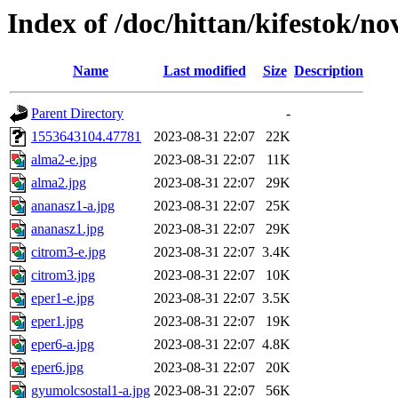
Index of /doc/hittan/kifestok/n
Name
Last modified
Size
Description
Parent Directory
-
1553643104.47781
2023-08-31 22:07
22K
alma2-e.jpg
2023-08-31 22:07
11K
alma2.jpg
2023-08-31 22:07
29K
ananasz1-a.jpg
2023-08-31 22:07
25K
ananasz1.jpg
2023-08-31 22:07
29K
citrom3-e.jpg
2023-08-31 22:07
3.4K
citrom3.jpg
2023-08-31 22:07
10K
eper1-e.jpg
2023-08-31 22:07
3.5K
eper1.jpg
2023-08-31 22:07
19K
eper6-a.jpg
2023-08-31 22:07
4.8K
eper6.jpg
2023-08-31 22:07
20K
gyumolcsostal1-a.jpg
2023-08-31 22:07
56K