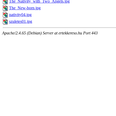
The_Nativity_with_Two_Angels.jpg
The_New-born.jpg
nativity04.jpg
szuletes01.jpg
Apache/2.4.65 (Debian) Server at ertekkereso.hu Port 443