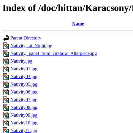
Index of /doc/hittan/Karacson
Name
Parent Directory
Nativity,_at_Night.jpg
Nativity,_panel_from_Grabow_Altarpiece.jpg
Nativity.jpg
Nativity01.jpg
Nativity03.jpg
Nativity05.jpg
Nativity06.jpg
Nativity07.jpg
Nativity08.jpg
Nativity09.jpg
Nativity10.jpg
Nativity11.jpg