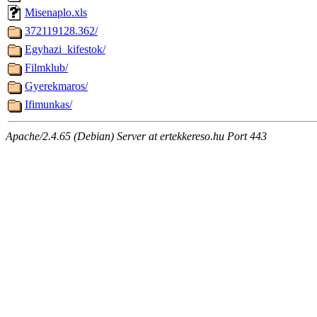
Misenaplo.xls
372119128.362/
Egyhazi_kifestok/
Filmklub/
Gyerekmaros/
Ifimunkas/
Apache/2.4.65 (Debian) Server at ertekkereso.hu Port 443