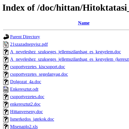
Index of /doc/hittan/Hitoktatas
Name
Parent Directory
21szazadnepvisz.pdf
A_neveleshez_szukseges_jellemszilardsag_es_kegyelem.doc
A_neveleshez_szukseges_jellemszilardsag_es_kegyelem_(keresz
csoportvezetes_kiscsoport.doc
csoportvezetes_segedanyag.doc
Dolgozat_4a.doc
Enkeresztut.odt
csoportvezetes.doc
enkeresztut2.doc
Hittanverseny.doc
Ismerkedos_jatekok.doc
Misenaplo2.xls